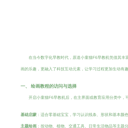
在当今数字化早教时代，原道小童猫F6早教机凭借其丰
画的乐趣，更融入了科技互动元素，让学习过程更加生动有
一、 绘画教程的访问与选择
开启小童猫F6早教机后，在主界面或教育应用分类中，可
基础启蒙
：适合零基础宝宝，学习认识线条、形状和基本颜
主题绘画
：按动物、植物、交通工具、日常生活物品等主题