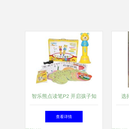
智乐熊点读笔P2 开启孩子知
选
识花园的智慧钥匙
查看详情