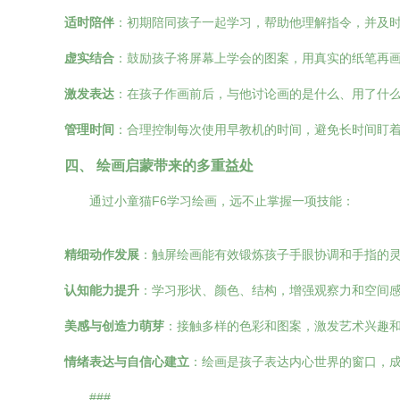
适时陪伴
：初期陪同孩子一起学习，帮助他理解指令，并及
虚实结合
：鼓励孩子将屏幕上学会的图案，用真实的纸笔再
激发表达
：在孩子作画前后，与他讨论画的是什么、用了什
管理时间
：合理控制每次使用早教机的时间，避免长时间盯
四、 绘画启蒙带来的多重益处
通过小童猫F6学习绘画，远不止掌握一项技能：
精细动作发展
：触屏绘画能有效锻炼孩子手眼协调和手指的
认知能力提升
：学习形状、颜色、结构，增强观察力和空间
美感与创造力萌芽
：接触多样的色彩和图案，激发艺术兴趣
情绪表达与自信心建立
：绘画是孩子表达内心世界的窗口，
###